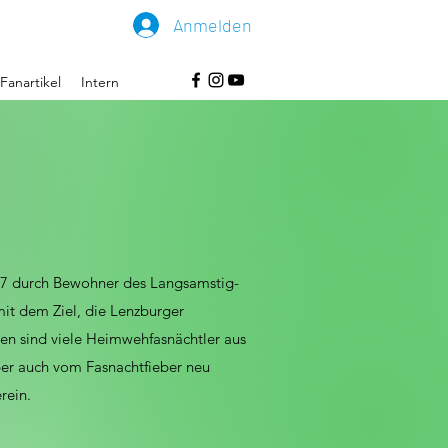
Anmelden
Fanartikel
Intern
s
87 durch Bewohner des Langsamstig-
it dem Ziel, die Lenzburger
n sind viele Heimwehfasnächtler aus
er auch vom Fasnachtfieber neu
rein.