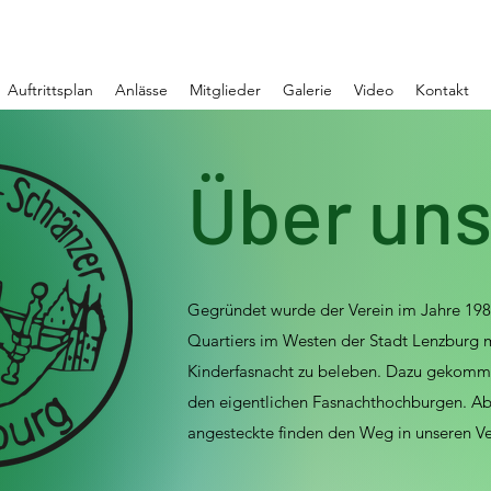
Auftrittsplan
Anlässe
Mitglieder
Galerie
Video
Kontakt
Über un
Gegründet wurde der Verein im Jahre 19
Quartiers im Westen der Stadt Lenzburg m
Kinderfasnacht zu beleben. Dazu gekomme
den eigentlichen Fasnachthochburgen. Ab
angesteckte finden den Weg in unseren Ve