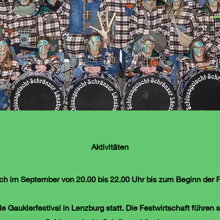
Aktivitäten
och im September von 20.00 bis 22.00 Uhr bis zum Beginn der 
le Gauklerfestival in Lenzburg statt. Die Festwirtschaft führen s