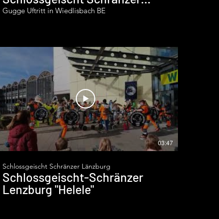
Länzburg
Gugge Uftritt in Wiedlisbach BE
03:47
Schlossgeischt Schränzer Länzburg
Schlossgeischt-Schränzer
Lenzburg "Helele"