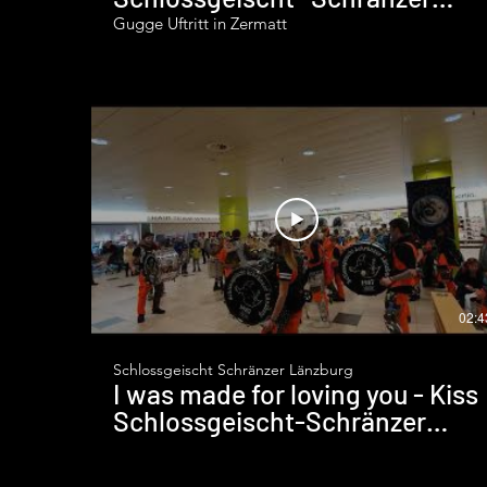
Länzburg
Gugge Uftritt in Zermatt
02:4
Schlossgeischt Schränzer Länzburg
I was made for loving you - Kiss
Schlossgeischt-Schränzer
Länzburg