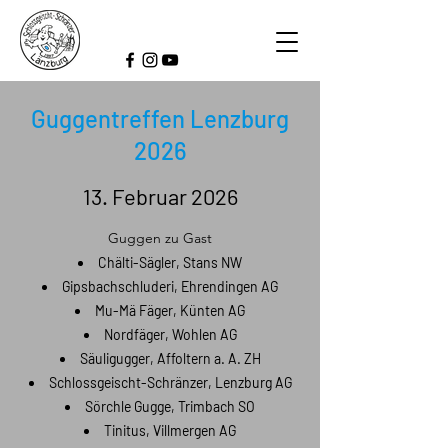
Guggentreffen Lenzburg
2026
13. Februar 2026
Guggen zu Gast
Chälti-Sägler, Stans NW
Gipsbachschluderi, Ehrendingen AG
Mu-Mä Fäger, Künten AG
Nordfäger, Wohlen AG
Säuligugger, Affoltern a. A. ZH
Schlossgeischt-Schränzer, Lenzburg AG
Sörchle Gugge, Trimbach SO
Tinitus, Villmergen AG